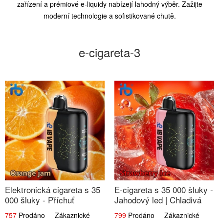
zařízení a prémiové e-liquidy nabízejí lahodný výběr. Zažijte
moderní technologie a sofistikované chutě.
e-cigareta-3
Elektronická cigareta s 35
E-cigareta s 35 000 šluky -
000 šluky - Příchuť
Jahodový led | Chladivá
Pomerančový Džem |
fresh příchuť
757
Prodáno Zákaznické
799
Prodáno Zákaznické