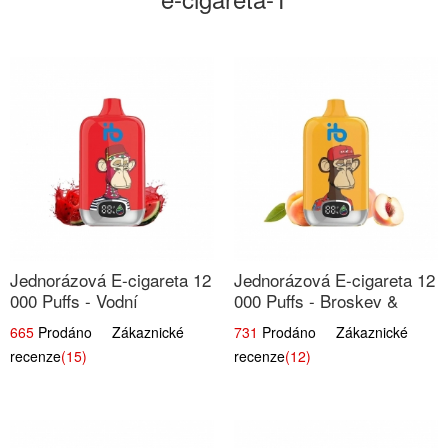
Jednorázová E-cigareta 12
Jednorázová E-cigareta 12
000 Puffs - Vodní
000 Puffs - Broskev &
Melounová Zmrzlina | Letní
Ovocná Šťáva | Osvěžující
665
Prodáno Zákaznické
731
Prodáno Zákaznické
dezertní příchuť
ovocná směs
recenze
(15)
recenze
(12)