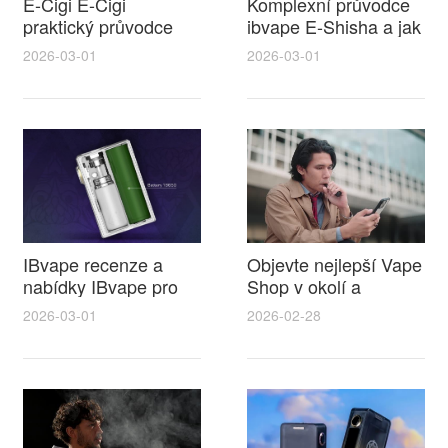
E-Cigi E-Cigi
Komplexní průvodce
praktický průvodce
ibvape E-Shisha a jak
kde je yakayanz kourit
vybrat ideální likvid do
2026-03-01
2026-03-01
elektronickou cigaretu
elektronické cigarety
pravidla místa a
pro plnou chuť
uživatelské tipy
IBvape recenze a
Objevte nejlepší Vape
nabídky IBvape pro
Shop v okolí a
elektronická cigareta
obrovský výběr likvid
2026-03-01
2026-02-28
chomutov srovnání
do elektronické
cen a tipy
cigarety pro
každodenní vapování