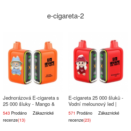
e-cigareta-2
Jednorázová E-cigareta s
E-cigareta 25 000 šluků -
25 000 šluky - Mango &
Vodní melounový led |
Ananas | Exotická ovocná
Osvěžující letní příchuť
543
Prodáno Zákaznické
571
Prodáno Zákaznické
směs
recenze
(13)
recenze
(23)