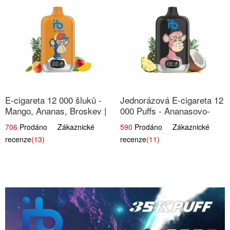
E-cigareta 12 000 šluků -
Jednorázová E-cigareta 12
Mango, Ananas, Broskev |
000 Puffs - Ananasovo-
Tropická ovocná směs
Kokosová Zmrzlina |
706
Prodáno Zákaznické
590
Prodáno Zákaznické
Tropický dezert
recenze
(13)
recenze
(11)