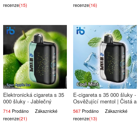
Dlouhotrvající zážitek
recenze
(15)
recenze
(16)
Elektronická cigareta s 35
E-cigareta s 35 000 šluky -
000 šluky - Jablečný
Osvěžující mentol | Čistá a
kyselý led | Osvěžující
svěží chuť
714
Prodáno Zákaznické
567
Prodáno Zákaznické
kyselá jablka
recenze
(21)
recenze
(13)