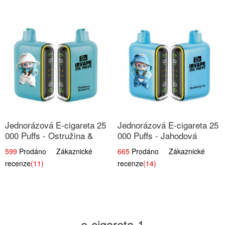
Jednorázová E-cigareta 25
Jednorázová E-cigareta 25
000 Puffs - Ostružina &
000 Puffs - Jahodová
Borůvka | Lesní ovocná
Zmrzlina | Krémová sladká
599
Prodáno Zákaznické
665
Prodáno Zákaznické
směs
příchuť
recenze
(11)
recenze
(14)
e-cigareta-1