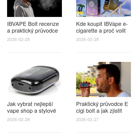
IBVAPE Bolt recenze
Kde koupit IBVape e-
a praktický průvodce
cigarette a proč volit
pro e cigareta sk s
elektronická cigareta
2026-02-28
2026-02-28
tipy na údržbu
frýdek místek při
výběru vaporizéru
Jak vybrat nejlepší
Praktický průvodce E
vape shop a stylové
cigi bolt a jak zjistit
pouzdro na
aktuální elektronická
2026-02-28
2026-02-27
elektronickou cigaretu
cigareta philip morris
tipy, recenze a
cena pro rozumný
výhodné nabídky
nákup