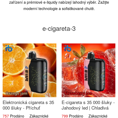
zařízení a prémiové e-liquidy nabízejí lahodný výběr. Zažijte
moderní technologie a sofistikované chutě.
e-cigareta-3
Elektronická cigareta s 35
E-cigareta s 35 000 šluky -
000 šluky - Příchuť
Jahodový led | Chladivá
Pomerančový Džem |
fresh příchuť
757
Prodáno Zákaznické
799
Prodáno Zákaznické