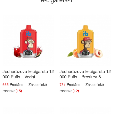
Jednorázová E-cigareta 12
Jednorázová E-cigareta 12
000 Puffs - Vodní
000 Puffs - Broskev &
Melounová Zmrzlina | Letní
Ovocná Šťáva | Osvěžující
665
Prodáno Zákaznické
731
Prodáno Zákaznické
dezertní příchuť
ovocná směs
recenze
(15)
recenze
(12)