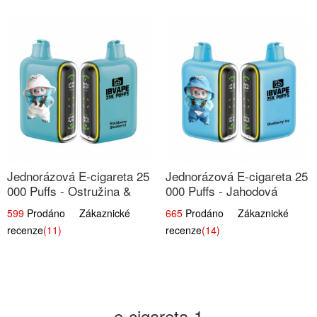
Jednorázová E-cigareta 25
Jednorázová E-cigareta 25
000 Puffs - Ostružina &
000 Puffs - Jahodová
Borůvka | Lesní ovocná
Zmrzlina | Krémová sladká
599
Prodáno Zákaznické
665
Prodáno Zákaznické
směs
příchuť
recenze
(11)
recenze
(14)
e-cigareta-1