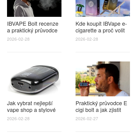
IBVAPE Bolt recenze
Kde koupit IBVape e-
a praktický průvodce
cigarette a proč volit
pro e cigareta sk s
elektronická cigareta
2026-02-28
2026-02-28
tipy na údržbu
frýdek místek při
výběru vaporizéru
Jak vybrat nejlepší
Praktický průvodce E
vape shop a stylové
cigi bolt a jak zjistit
pouzdro na
aktuální elektronická
2026-02-28
2026-02-27
elektronickou cigaretu
cigareta philip morris
tipy, recenze a
cena pro rozumný
výhodné nabídky
nákup