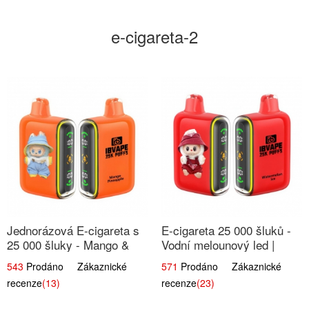
e-cigareta-2
Jednorázová E-cigareta s
E-cigareta 25 000 šluků -
25 000 šluky - Mango &
Vodní melounový led |
Ananas | Exotická ovocná
Osvěžující letní příchuť
543
Prodáno Zákaznické
571
Prodáno Zákaznické
směs
recenze
(13)
recenze
(23)