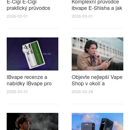
E-Cigi E-Cigi
Komplexní průvodce
praktický průvodce
ibvape E-Shisha a jak
kde je yakayanz kourit
vybrat ideální likvid do
2026-03-01
2026-03-01
elektronickou cigaretu
elektronické cigarety
pravidla místa a
pro plnou chuť
uživatelské tipy
IBvape recenze a
Objevte nejlepší Vape
nabídky IBvape pro
Shop v okolí a
elektronická cigareta
obrovský výběr likvid
2026-03-01
2026-02-28
chomutov srovnání
do elektronické
cen a tipy
cigarety pro
každodenní vapování