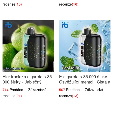
Dlouhotrvající zážitek
recenze
(15)
recenze
(16)
Elektronická cigareta s 35
E-cigareta s 35 000 šluky -
000 šluky - Jablečný
Osvěžující mentol | Čistá a
kyselý led | Osvěžující
svěží chuť
714
Prodáno Zákaznické
567
Prodáno Zákaznické
kyselá jablka
recenze
(21)
recenze
(13)