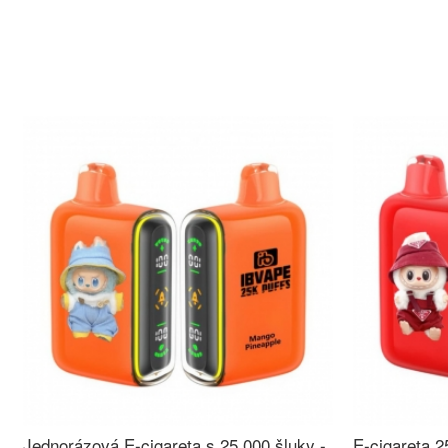
Jednorázová E-cigareta s 25 000 šluky -
E-cigareta 2