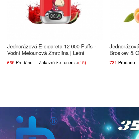
Jednorázová E-cigareta 12 000 Puffs -
Jednorázová 
Vodní Melounová Zmrzlina | Letní
Broskev & O
dezertní příchuť
ovocná smě
665
Prodáno Zákaznické recenze
(15)
731
Prodáno Z