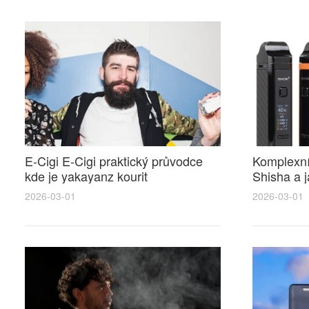
E-Cigi E-Cigi praktický průvodce
Komplexní
kde je yakayanz kourit
Shisha a j
elektronickou cigaretu pravidla
elektronic
2026-03-01
2026-03-01
místa a uživatelské tipy