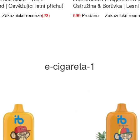
d | Osvěžující letní příchuť
Ostružina & Borůvka | Lesn
směs
ákaznické recenze
(23)
599
Prodáno Zákaznické recen
e-cigareta-1