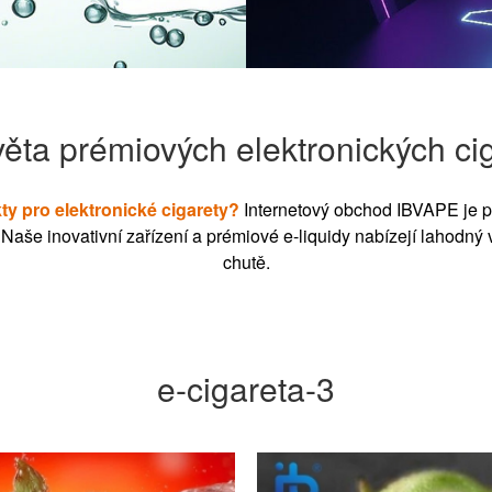
věta prémiových elektronických ci
ty pro elektronické cigarety?
Internetový obchod IBVAPE je p
aše inovativní zařízení a prémiové e-liquidy nabízejí lahodný 
chutě.
e-cigareta-3