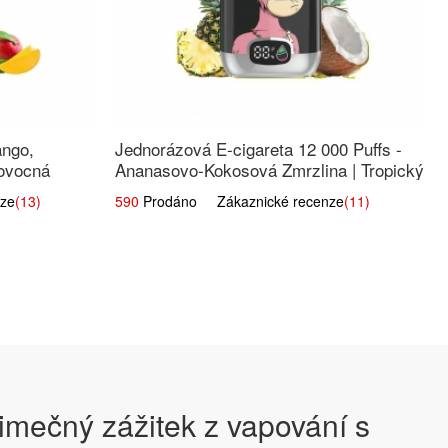
ango,
Jednorázová E-cigareta 12 000 Puffs -
 ovocná
Ananasovo-Kokosová Zmrzlina | Tropický
dezert
ze
(13)
590
Prodáno Zákaznické recenze
(11)
jimečný zážitek z vapování s