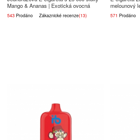
Mango & Ananas | Exotická ovocná
melounový le
směs
543
Prodáno Zákaznické recenze
(13)
571
Prodáno Z