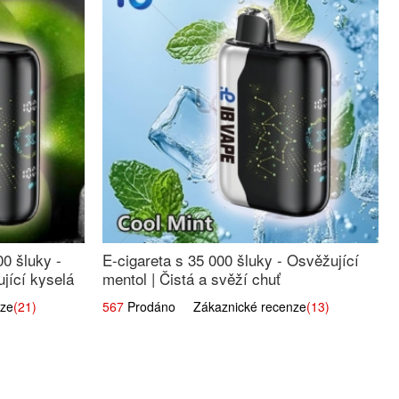
00 šluky -
E-cigareta s 35 000 šluky - Osvěžující
jící kyselá
mentol | Čistá a svěží chuť
ze
(21)
567
Prodáno Zákaznické recenze
(13)