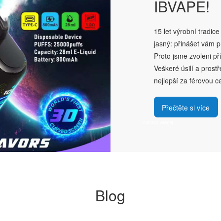
IBVAPE!
15 let výrobní tradic
jasný: přinášet vám p
Proto jsme zvoleni p
Veškeré úsilí a prostř
nejlepší za férovou c
Přečtěte si více
Blog