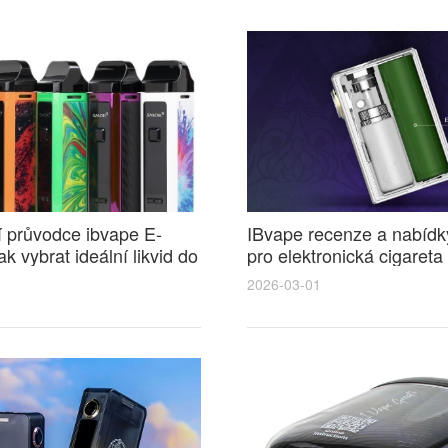
 průvodce ibvape E-
IBvape recenze a nabídk
ak vybrat ideální likvid do
pro elektronická cigaret
ké cigarety pro plnou chuť
srovnání cen a tipy
2026-03-01