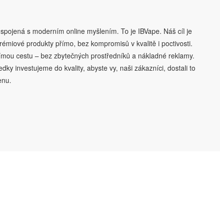
e spojená s moderním online myšlením. To je IBVape. Náš cíl je
rémiové produkty přímo, bez kompromisů v kvalitě i poctivosti.
římou cestu – bez zbytečných prostředníků a nákladné reklamy.
edky investujeme do kvality, abyste vy, naši zákazníci, dostali to
enu.