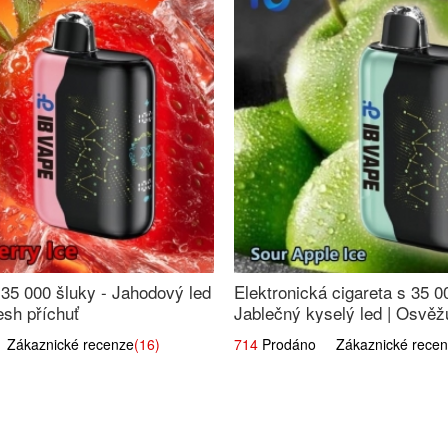
 35 000 šluky - Jahodový led
Elektronická cigareta s 35 0
esh příchuť
Jablečný kyselý led | Osvěžu
jablka
ákaznické recenze
(16)
714
Prodáno Zákaznické recen