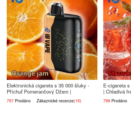
Elektronická cigareta s 35 000 šluky -
E-cigareta s
Příchuť Pomerančový Džem |
| Chladivá fr
Dlouhotrvající zážitek
757
Prodáno Zákaznické recenze
(15)
799
Prodáno Z