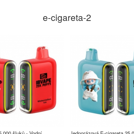
e-cigareta-2
5 000 šluků - Vodní
Jednorázová E-cigareta 25 0