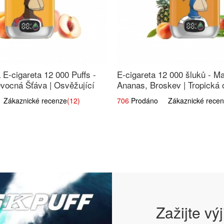
E-cigareta 12 000 Puffs -
E-cigareta 12 000 šluků - M
vocná Šťáva | Osvěžující
Ananas, Broskev | Tropická
s
směs
ákaznické recenze
(12)
706
Prodáno Zákaznické recen
Zažijte vý