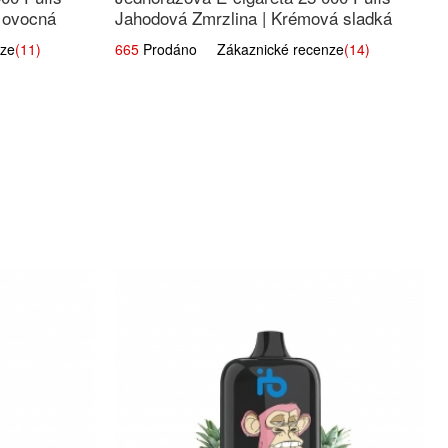
í ovocná
Jahodová Zmrzlina | Krémová sladká
příchuť
ze
(11)
665
Prodáno Zákaznické recenze
(14)