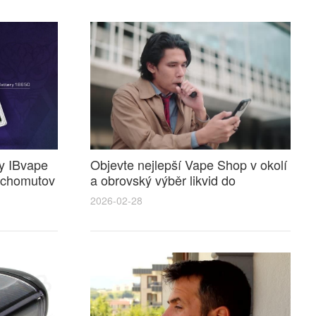
y IBvape
Objevte nejlepší Vape Shop v okolí
a chomutov
a obrovský výběr likvid do
elektronické cigarety pro
2026-02-28
každodenní vapování